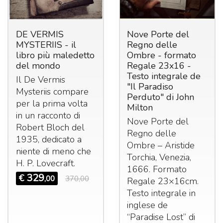
DE VERMIS
Nove Porte del
MYSTERIIS - il
Regno delle
libro più maledetto
Ombre - formato
del mondo
Regale 23x16 -
Testo integrale de
Il De Vermis
"Il Paradiso
Mysteriis compare
Perduto" di John
per la prima volta
Milton
in un racconto di
Nove Porte del
Robert Bloch del
Regno delle
1935, dedicato a
Ombre – Aristide
niente di meno che
Torchia, Venezia,
H. P. Lovecraft.
1666. Formato
329
€
,00
370,00
Regale 23×16cm.
Testo integrale in
inglese de
“Paradise Lost” di