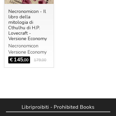
Necronomicon - Il
libro della
mitologia di
Cthulhu di H.P.
Lovecraft -
Versione Economy
Necronomicon
Versione Economy
145
€
,00
179,00
Libriproibiti - Prohibited Books