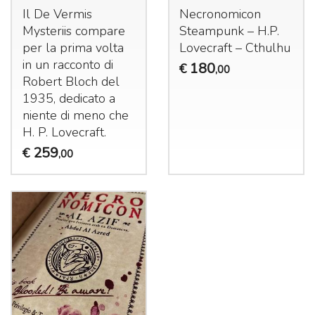
Il De Vermis
Necronomicon
Mysteriis compare
Steampunk – H.P.
per la prima volta
Lovecraft – Cthulhu
in un racconto di
180
€
,00
Robert Bloch del
1935, dedicato a
niente di meno che
H. P. Lovecraft.
259
€
,00