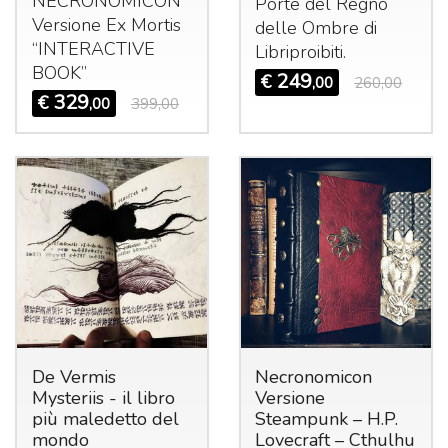
NECRONOMICON
Porte del Regno
Versione Ex Mortis
delle Ombre di
“
INTERACTIVE
Libriproibiti.
BOOK
”
249
€
,00
260,00
329
€
,00
399,00
De Vermis
Necronomicon
Mysteriis - il libro
Versione
più maledetto del
Steampunk – H.P.
mondo
Lovecraft – Cthulhu