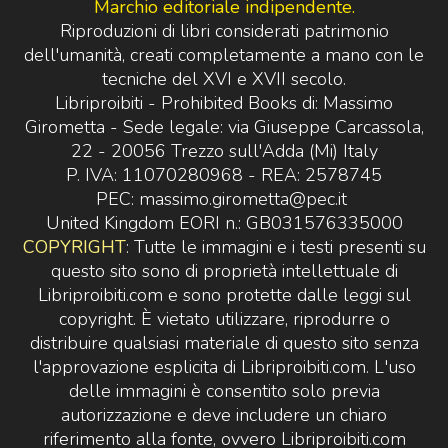
Marchio editoriale indipendente.
Riproduzioni di libri considerati patrimonio
dell'umanità, creati completamente a mano con le
tecniche del XVI e XVII secolo.
Libriproibiti - Prohibited Books di: Massimo
Girometta - Sede legale: via Giuseppe Carcassola,
22 - 20056 Trezzo sull'Adda (Mi) Italy
P. IVA: 11070280968 - REA: 2578745
PEC: massimo.girometta@pec.it
United Kingdom EORI n.: GB031576335000
COPYRIGHT
: Tutte le immagini e i testi presenti su
questo sito sono di proprietà intellettuale di
Libriproibiti.com e sono protette dalle leggi sul
copyright. È vietato utilizzare, riprodurre o
distribuire qualsiasi materiale di questo sito senza
l'approvazione esplicita di Libriproibiti.com. L'uso
delle immagini è consentito solo previa
autorizzazione e deve includere un chiaro
riferimento alla fonte, ovvero Libriproibiti.com