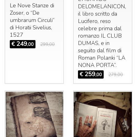
Le Nove Stanze di
DELOMELANICON
,
Zoser, o “De
il libro scritto da
umbrarum Circuli”
Lucifero, reso
di Horatii Sivelius,
celebre prima dal
1527
romanzo IL
CLUB
DUMAS
, e in
249
€
,00
299,00
seguito dal film di
Roman Polanki “LA
NONA
PORTA
”.
259
€
,00
279,00