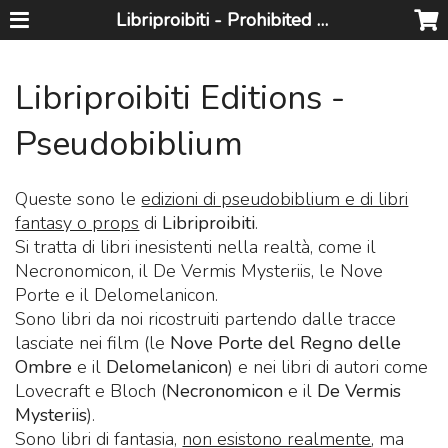
Libriproibiti - Prohibited Books
Libriproibiti Editions -
Pseudobiblium
Queste sono le
edizioni di pseudobiblium e di libri
fantasy o props
di
Libriproibiti
.
Si tratta di libri inesistenti nella realtà, come il
Necronomicon, il De Vermis Mysteriis, le Nove
Porte e il Delomelanicon.
Sono libri da noi ricostruiti partendo dalle tracce
lasciate nei film (le
Nove Porte del Regno delle
Ombre
e il
Delomelanicon
) e nei libri di autori come
Lovecraft e Bloch (
Necronomicon
e il
De Vermis
Mysteriis
).
Sono libri di fantasia,
non esistono realmente
, ma