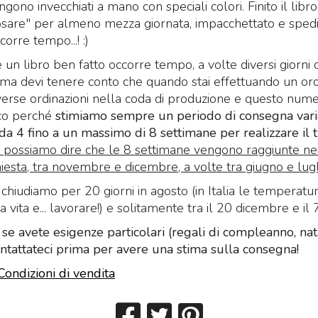
gono invecchiati a mano con speciali colori. Finito il libro
posare" per almeno mezza giornata, impacchettato e spedi
orre tempo...! :)
 un libro ben fatto occorre tempo, a volte diversi giorni d
 ma devi tenere conto che quando stai effettuando un ord
iverse ordinazioni nella coda di produzione e questo num
i Zoser o
Nove Porte del Regno
De Umbrarum Reg
cco perché
stimiamo sempre un periodo di consegna vari
uli"
delle Ombre - formato
Novem Portis - Ari
ei morti
Regale 23x16 - Testo
Torchia, Venezia 
a 4 fino a un massimo di 8 settimane per realizzare il 
integrale de "Il Paradiso
possiamo dire che le 8 settimane vengono raggiunte nei 
Ecco a voi le No
Perduto" di John Milton
 di
iesta, tra novembre e dicembre, a volte tra giugno e lugl
Porte del Regno
Nove Porte del Regno
Ombre di Libripro
chiudiamo per 20 giorni in agosto (in Italia le temperat
delle Ombre – Aristide
li” di
249
€
260,0
,00
a vita e... lavorare!) e solitamente tra il 20 dicembre e il 
Torchia, Venezia, 1666.
s, 1527
Formato Regale
se avete esigenze particolari (regali di compleanno, nat
00
23×16cm. Testo
ontattateci prima per avere una stima sulla consegna!
integrale in inglese de
Condizioni di vendita
“Paradise Lost” di John
Milton
299
€
,00