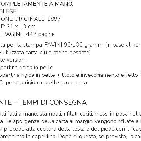
COMPLETAMENTE A MANO.
NGLESE
IONE ORIGINALE: 1897
: 21 x 13 cm
PAGINE: 442 pagine
zata per la stampa: FAVINI 90/100 grammi (in base al nu
e utilizzata carta più o meno pesante)
e versioni:
ertina rigida in pelle
ertina rigida in pelle + titolo e invecchiamento effetto 
opertina rigida in pelle economica
NTE - TEMPI DI CONSEGNA
utti fatti a mano: stampati, rifilati, cuciti, messi in posa nel
a. Le sporgenze della carta ai margini vengono rifilate 
i procede alla cucitura della testa e del piede con il "cap
 preparata la copertina. Dopo di questo, se previsto, la ca