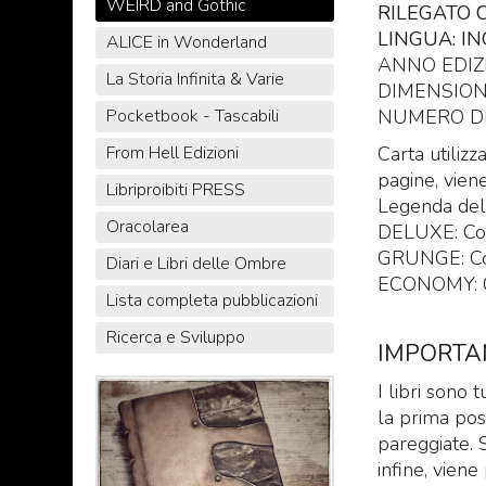
WEIRD and Gothic
RILEGATO 
LINGUA: I
ALICE in Wonderland
ANNO EDIZ
La Storia Infinita & Varie
DIMENSIONE
NUMERO DI 
Pocketbook - Tascabili
Carta utiliz
From Hell Edizioni
pagine, vien
Libriproibiti PRESS
​Legenda dell
Oracolarea
​DELUXE: Cop
​GRUNGE: Cop
Diari e Libri delle Ombre
​ECONOMY: C
Lista completa pubblicazioni
Ricerca e Sviluppo
IMPORTA
I libri sono t
la prima pos
pareggiate. S
infine, viene