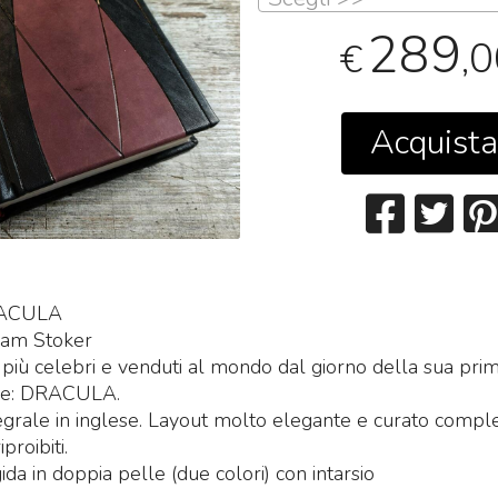
289
,
€
Acquista
RACULA
am Stoker
i più celebri e venduti al mondo dal giorno della sua pri
ne: DRACULA.
egrale in inglese. Layout molto elegante e curato comp
proibiti.
ida in doppia pelle (due colori) con intarsio