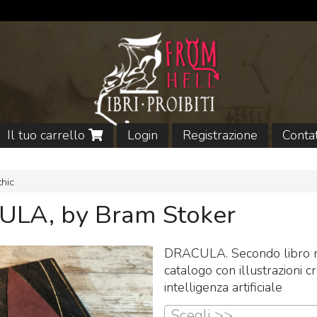
Il tuo carrello
Login
Registrazione
Contat
hic
LA, by Bram Stoker
DRACULA. Secondo libro n
catalogo con illustrazioni c
intelligenza artificiale
Scegli >>