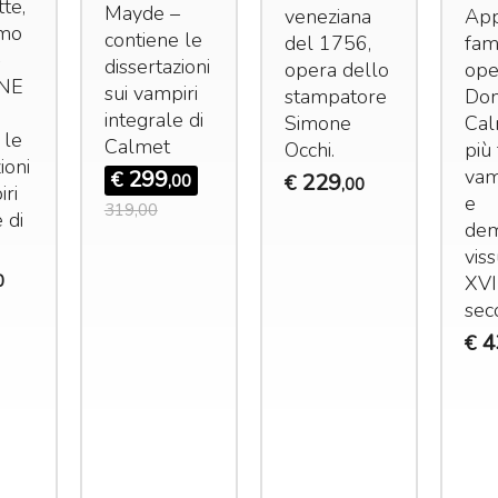
tte,
Mayde –
veneziana
Appa
imo
contiene le
del 1756,
fam
dissertazioni
opera dello
ope
NE
sui vampiri
stampatore
Do
integrale di
Simone
Cal
 le
Calmet
Occhi.
più
ioni
vam
299
€
229
,00
€
,00
iri
e
319,00
 di
de
vis
0
XVI
sec
4
€