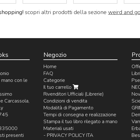
shopping!
scopri altri prodotti della sezione
weird and go
ooks
Negozio
Pr
Home
Offe
monio
FAQ
Lib
a mano con le
Categorie
Pse
Il tuo carrello
NEC
assimo
Rivenditori Ufficiali (Librerie)
Nov
pe Carcassola,
Condizioni di vendita
Sci
ly
Modalità di Pagamento
GRI
8745
Tempi di consegna e realizzazione
Dem
Stampa il tuo libro rilegato a mano
Vam
6335000
Materiali usati
Erba
esti presenti
- PRIVACY POLICY ITA
Best