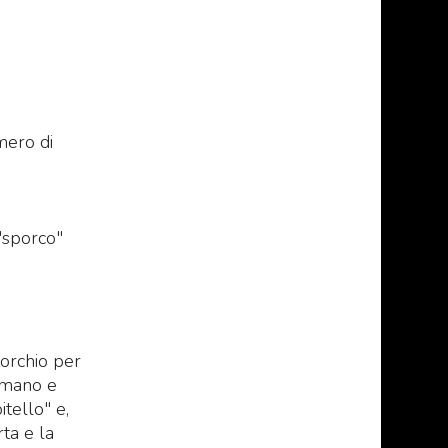
mero di
"sporco"
 torchio per
a mano e
itello" e,
rta e la