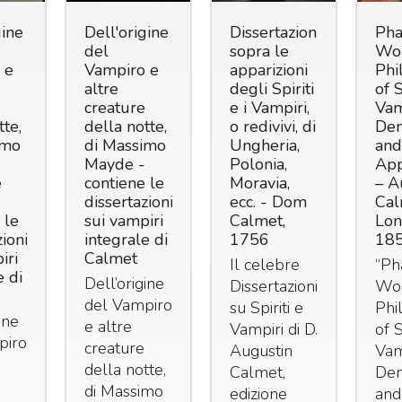
gine
Dell'origine
Dissertazioni
Ph
del
sopra le
Wor
 e
Vampiro e
apparizioni
Phi
altre
degli Spiriti
of S
creature
e i Vampiri,
Vam
tte,
della notte,
o redivivi, di
Dem
imo
di Massimo
Ungheria,
and
Mayde -
Polonia,
App
e
contiene le
Moravia,
– A
dissertazioni
ecc. - Dom
Cal
 le
sui vampiri
Calmet,
Lon
zioni
integrale di
1756
18
iri
Calmet
Il celebre
“Ph
e di
Dell’origine
Dissertazioni
Wor
del Vampiro
su Spiriti e
Phi
ine
e altre
Vampiri di D.
of S
piro
creature
Augustin
Vam
della notte,
Calmet,
Dem
di Massimo
edizione
and