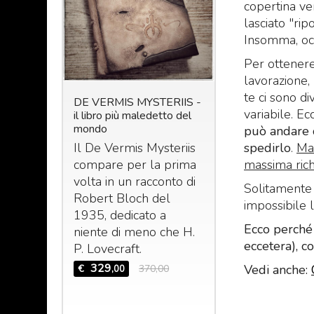
copertina ven
lasciato "ri
Insomma, occ
Per ottenere
lavorazione,
te ci sono d
: Il
DE VERMIS MYSTERIIS -
Le Nove Stanze d
variabile. E
dell'arabo
il libro più maledetto del
"De umbrarum circ
Hazred -
mondo
tratto da Il libro d
può andare d
egizio
spedirlo
.
Ma 
Il De Vermis Mysteriis
CON
: Il
Le Nove Stanze
massima rich
compare per la prima
ro
Zoser, o “De
volta in un racconto di
Solitamente 
zo
umbrarum Circu
Robert Bloch del
impossibile l
red –
Horatii Siveliu
1935, dedicato a
 –
NEW
Ecco perché 
niente di meno che H.
249
€
299,
,00
3
eccetera), c
P. Lovecraft.
,00
329
Vedi anche:
€
370,00
,00