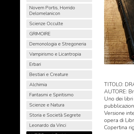
Novem Portis, Horrido
Delomelanicon
Scienze Occulte
GRIMOIRE
Demonologia e Stregoneria
Vampirismo e Licantropia
Erbari
Bestiari e Creature
TITOLO: D
Alchimia
AUTORE: Br
Fantasmi e Spiritismo
Uno dei libr
Scienze e Natura
pubblicazio
Versione int
Storia e Società Segrete
opera di Libri
Leonardo da Vinci
Copertina rig