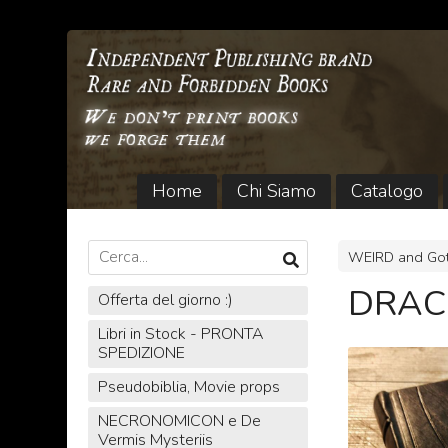
Home
Chi Siamo
Catalogo
WEIRD and Got
DRACU
Offerta del giorno :)
Libri in Stock - PRONTA
SPEDIZIONE
Pseudobiblia, Movie props
NECRONOMICON e De
Vermis Mysteriis