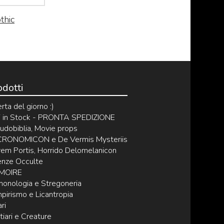
thic
odotti
rta del giorno :)
ri in Stock - PRONTA SPEDIZIONE
udobiblia, Movie props
RONOMICON e De Vermis Mysteriis
em Portis, Horrido Delomelanicon
enze Occulte
MOIRE
onologia e Stregoneria
pirismo e Licantropia
ri
iari e Creature