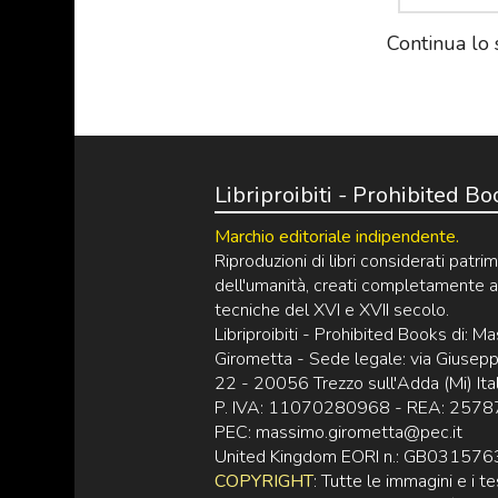
Continua lo 
Libriproibiti - Prohibited B
Marchio editoriale indipendente.
Riproduzioni di libri considerati patri
dell'umanità, creati completamente 
tecniche del XVI e XVII secolo.
Libriproibiti - Prohibited Books di: M
Girometta - Sede legale: via Giusep
22 - 20056 Trezzo sull'Adda (Mi) Ita
P. IVA: 11070280968 - REA: 257
PEC: massimo.girometta@pec.it
United Kingdom EORI n.: GB03157
COPYRIGHT
: Tutte le immagini e i t