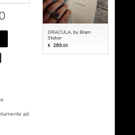
00
DRACULA, by Bram
Stoker
289
€
,00
ma
letamente ad