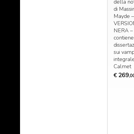
della no
230,00
tra la fine e
di Mass
la prima
Mayde –
metà del
VERSIO
900.
NERA
–
199
€
,00
contiene
dissertaz
200,00
sui vamp
integrale
Calmet
269
€
,0